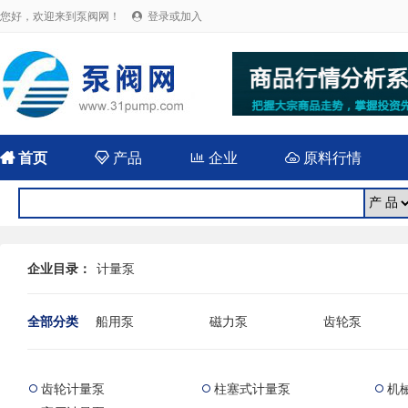
您好，欢迎来到泵阀网！
登录或加入


首页

产品

企业

原料行情
企业目录：
计量泵
全部分类
船用泵
磁力泵
齿轮泵
耐腐蚀泵
屏蔽泵
潜水泵
消防泵
污水泵
液下泵
齿轮计量泵
柱塞式计量泵
机



杂质泵
轴流泵
前置泵