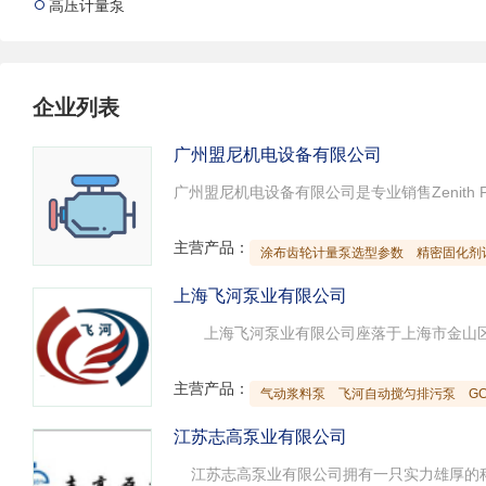
高压计量泵

试压泵
疏水泵
涡流泵
直流泵
柴油机泵
保温泵
压滤泵
阀门
材料
企业列表
控制阀
疏水阀
调节阀
广州盟尼机电设备有限公司
减压阀
单向阀
止回阀
节流阀
浆液阀
安全阀
主营产品：
涂布齿轮计量泵选型参数
精密固化剂
上海飞河泵业有限公司
主营产品：
气动浆料泵
飞河自动搅匀排污泵
G
江苏志高泵业有限公司