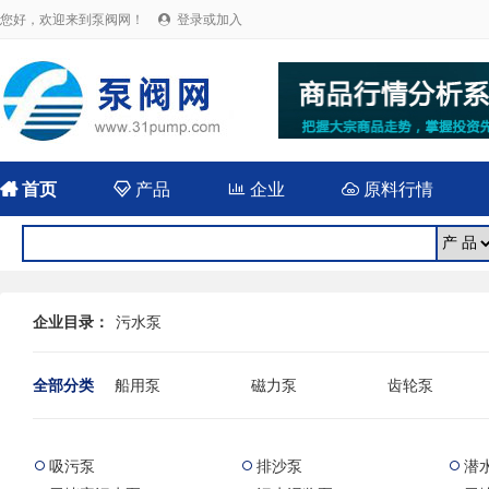
您好，欢迎来到泵阀网！
登录或加入


首页

产品

企业

原料行情
企业目录：
污水泵
全部分类
船用泵
磁力泵
齿轮泵
耐腐蚀泵
屏蔽泵
潜水泵
消防泵
污水泵
液下泵
吸污泵
排沙泵
潜



杂质泵
轴流泵
前置泵