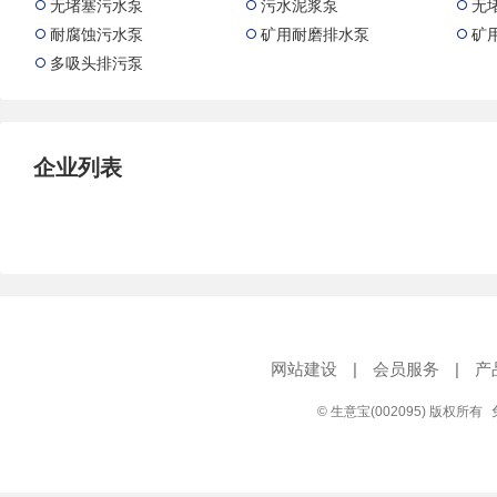
无堵塞污水泵
污水泥浆泵
无



试压泵
疏水泵
涡流泵
耐腐蚀污水泵
矿用耐磨排水泵
矿



直流泵
柴油机泵
保温泵
多吸头排污泵

压滤泵
阀门
材料
控制阀
疏水阀
调节阀
减压阀
单向阀
止回阀
企业列表
节流阀
浆液阀
安全阀
网站建设
|
会员服务
|
产
© 生意宝(002095) 版权所有