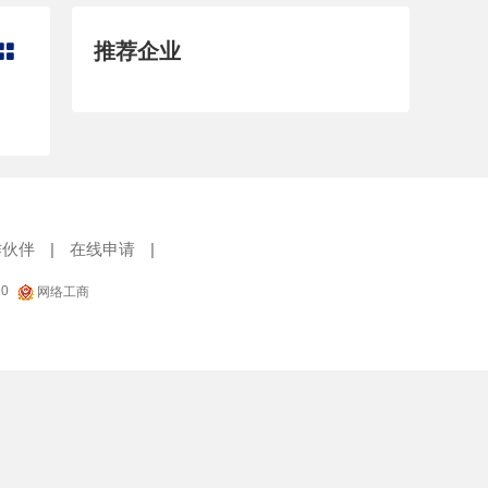
管道泵
纸浆泵
推荐企业

混凝土泵
除尘泵
截止阀
柱塞阀
针型阀
隔膜阀
仪表阀
排污阀
驱动装置
其他
作伙伴
|
在线申请
|
20
网络工商