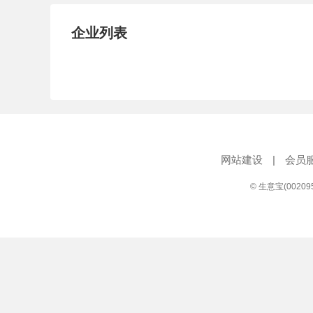
试压泵
疏水泵
涡
企业列表
直流泵
柴油机泵
保
压滤泵
阀门
材
控制阀
疏水阀
调
减压阀
单向阀
止
节流阀
浆液阀
安
网站建设
|
会员
© 生意宝(0020