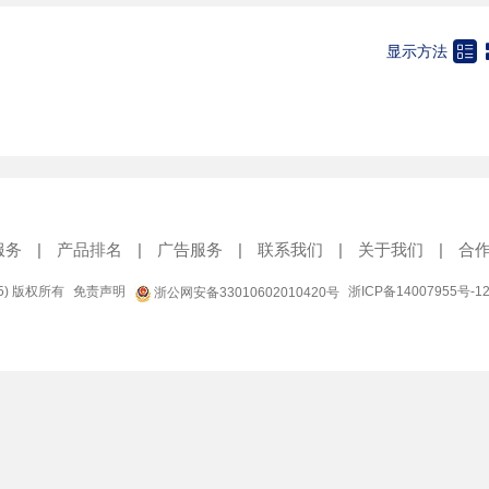
流泵
化工泵
旋涡泵
叶片泵

显示方法
温泵
风泵
海水泵
家用泵
料
闸阀
蝶阀
球阀
节阀
换向阀
旋塞阀
安全阀
回阀
排气阀
放料阀
电磁阀
全阀
平衡阀
疏水器
管件
服务
|
产品排名
|
广告服务
|
联系我们
|
关于我们
|
合
95) 版权所有
免责声明
浙ICP备14007955号-1
浙公网安备33010602010420号