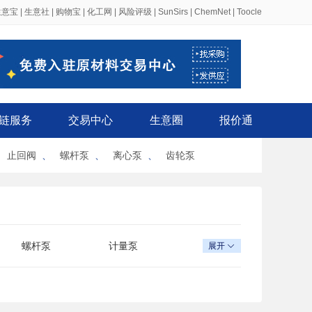
生意宝
|
生意社
|
购物宝
|
化工网
|
风险评级
|
SunSirs
|
ChemNet
|
Toocle
链服务
交易中心
生意圈
报价通
、
止回阀
、
螺杆泵
、
离心泵
、
齿轮泵
螺杆泵
计量泵
展开

卫生泵
斜流泵
自吸泵
真空泵
乳液泵
深井泵