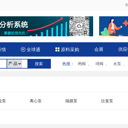
会展
供应
行情

全球通

原料采购
热搜
：
闸阀
、
球阀
、
水泵
轮泵
离心泵
隔膜泵
往复泵
水泵
气泵
双吸泵
微型泵
下泵
液压泵
医用泵
油泵
置泵
气动泵
汽油机泵
软管泵