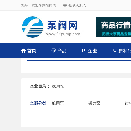
您好，欢迎来到泵阀网！
登录或加入


首页

产品

企业

原料
企业目录：
家用泵
全部分类
船用泵
磁力泵
齿
耐腐蚀泵
屏蔽泵
潜
消防泵
污水泵
液
杂质泵
轴流泵
前