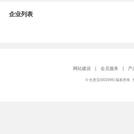
试压泵
疏水泵
涡流泵
企业列表
直流泵
柴油机泵
保温泵
压滤泵
阀门
材料
控制阀
疏水阀
调节阀
减压阀
单向阀
止回阀
节流阀
浆液阀
安全阀
网站建设
|
会员服务
|
产
© 生意宝(002095) 版权所有