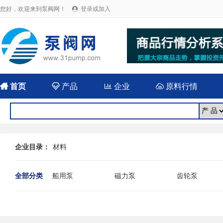
您好，欢迎来到泵阀网！
登录或加入


首页

产品

企业

原料行情
企业目录：
材料
全部分类
船用泵
磁力泵
齿轮泵
耐腐蚀泵
屏蔽泵
潜水泵
消防泵
污水泵
液下泵
杂质泵
轴流泵
前置泵