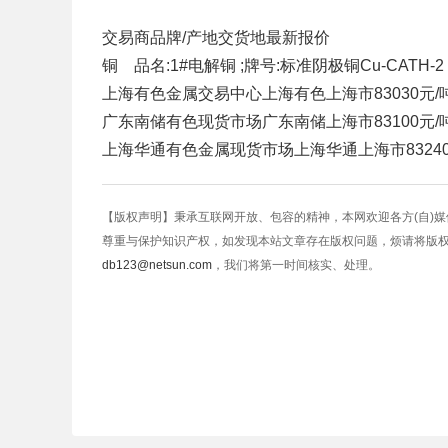
交易商
品牌/产地
交货地
最新报价
铜 品名:1#电解铜 ;牌号:标准阴极铜Cu-CATH-2 
上海有色金属交易中心
上海有色
上海市
83030元/
广东南储有色现货市场
广东南储
上海市
83100元/
上海华通有色金属现货市场
上海华通
上海市
8324
【版权声明】秉承互联网开放、包容的精神，本网欢迎各方(自)
尊重与保护知识产权，如发现本站文章存在版权问题，烦请将版
db123@netsun.com
，我们将第一时间核实、处理。