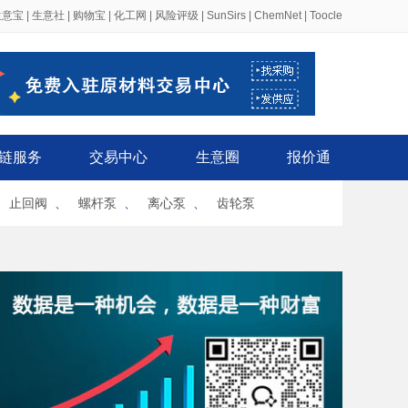
生意宝
|
生意社
|
购物宝
|
化工网
|
风险评级
|
SunSirs
|
ChemNet
|
Toocle
链服务
交易中心
生意圈
报价通
、
止回阀
、
螺杆泵
、
离心泵
、
齿轮泵