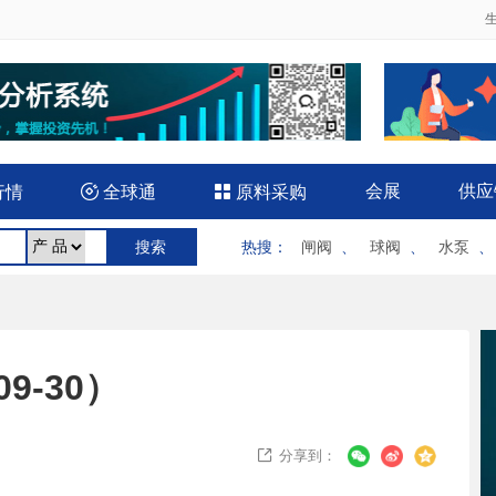
会展
供应
行情

全球通

原料采购
热搜
：
闸阀
、
球阀
、
水泵
9-30）
分享到：
