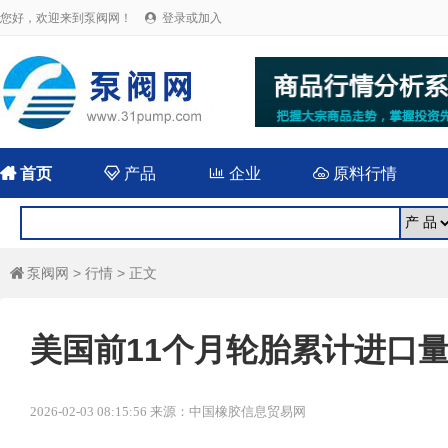
您好，欢迎来到泵阀网！
登录或加入


首页

产品

企业

原料行情
泵阀网
>
行情
> 正文

美国前11个月轮胎累计进口量
2026-02-03 08:15:56 来源：中国橡胶信息贸易网