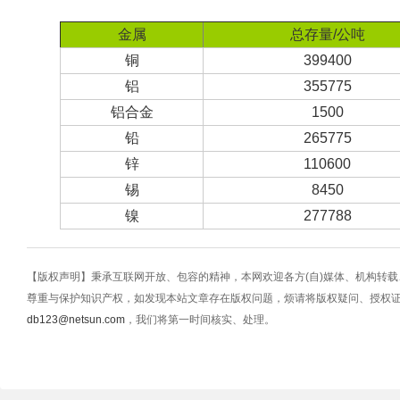
金属
总存量/公吨
铜
399400
铝
355775
铝合金
1500
铅
265775
锌
110600
锡
8450
镍
277788
【版权声明】秉承互联网开放、包容的精神，本网欢迎各方(自)媒体、机构转
尊重与保护知识产权，如发现本站文章存在版权问题，烦请将版权疑问、授权
db123@netsun.com
，我们将第一时间核实、处理。