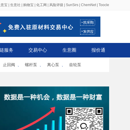
生意宝
|
生意社
|
购物宝
|
化工网
|
风险评级
|
SunSirs
|
ChemNet
|
Toocle
链服务
交易中心
生意圈
报价通
、
止回阀
、
螺杆泵
、
离心泵
、
齿轮泵