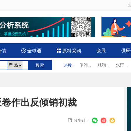
会展
供应
行情

全球通

原料采购
热搜
：
闸阀
、
球阀
、
水泵
板卷作出反倾销初裁
分享到：
