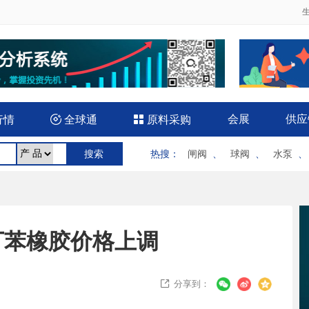
会展
供应
行情

全球通

原料采购
热搜
：
闸阀
、
球阀
、
水泵
丁苯橡胶价格上调
分享到：
