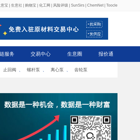
生意宝
|
生意社
|
购物宝
|
化工网
|
风险评级
|
SunSirs
|
ChemNet
|
Toocle
链服务
交易中心
生意圈
报价通
、
止回阀
、
螺杆泵
、
离心泵
、
齿轮泵