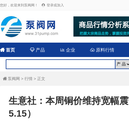
您好，欢迎来到泵阀网！
登录或加入


首页

产品

企业

原料行情
泵阀网
>
行情
> 正文

生意社：本周铜价维持宽幅震荡
5.15）