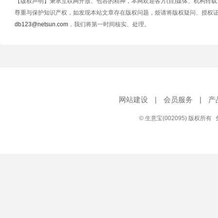
【版权声明】秉承互联网开放、包容的精神，本网欢迎各方(自)媒体、机构转
尊重与保护知识产权，如发现本站文章存在版权问题，烦请将版权疑问、授权
db123@netsun.com
，我们将第一时间核实、处理。
网站建设
|
会员服务
|
产
© 生意宝(002095) 版权所有