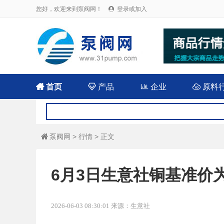
您好，欢迎来到泵阀网！
登录或加入


首页

产品

企业

原料
泵阀网
>
行情
> 正文

6月3日生意社铜基准价为10
2026-06-03 08:30:01 来源：生意社