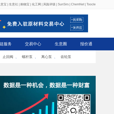
生意宝
|
生意社
|
购物宝
|
化工网
|
风险评级
|
SunSirs
|
ChemNet
|
Toocle
链服务
交易中心
生意圈
报价通
、
止回阀
、
螺杆泵
、
离心泵
、
齿轮泵