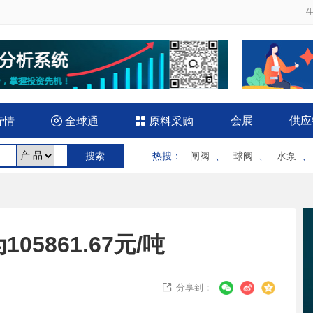
会展
供应
行情

全球通

原料采购
热搜
：
闸阀
、
球阀
、
水泵
5861.67元/吨
分享到：
