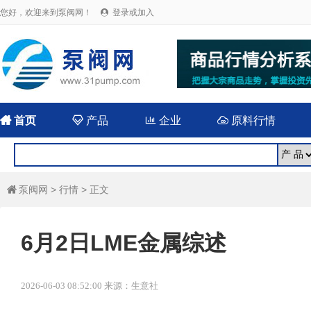
您好，欢迎来到泵阀网！
登录或加入


首页

产品

企业

原料行情
泵阀网
>
行情
> 正文

6月2日LME金属综述
2026-06-03 08:52:00 来源：生意社