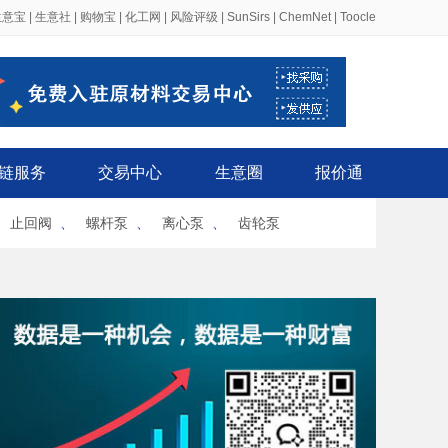
生意宝
|
生意社
|
购物宝
|
化工网
|
风险评级
|
SunSirs
|
ChemNet
|
Toocle
链服务
交易中心
生意圈
报价通
、
止回阀
、
螺杆泵
、
离心泵
、
齿轮泵