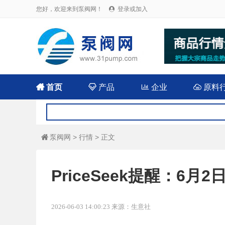
您好，欢迎来到泵阀网！
登录或加入


首页

产品

企业

原料
泵阀网
>
行情
> 正文

PriceSeek提醒：6
2026-06-03 14:00:23 来源：生意社