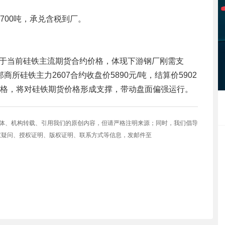
量700吨，承兑含税到厂。
，高于当前硅铁主流期货合约价格，体现下游钢厂刚需支
所硅铁主力2607合约收盘价5890元/吨，结算价5902
面价格，将对硅铁期货价格形成支撑，带动盘面偏强运行。
媒体、机构转载、引用我们的原创内容，但请严格注明来源；同时，我们倡导
权疑问、授权证明、版权证明、联系方式等信息，发邮件至