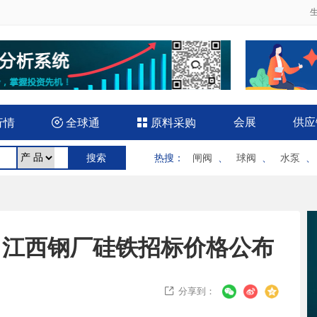
会展
供应
行情

全球通

原料采购
热搜
：
闸阀
、
球阀
、
水泵
月2日江西钢厂硅铁招标价格公布
分享到：
