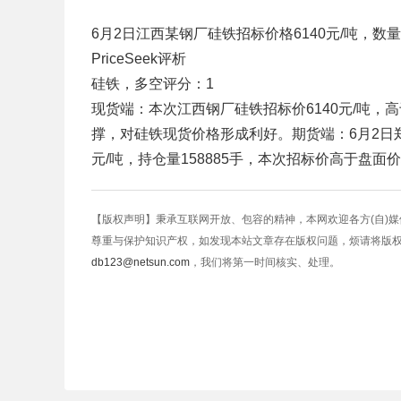
6月2日江西某钢厂硅铁招标价格6140元/吨，数
PriceSeek评析
硅铁，多空评分：1
现货端：本次江西钢厂硅铁招标价6140元/吨
撑，对硅铁现货价格形成利好。期货端：6月2日郑商
元/吨，持仓量158885手，本次招标价高于盘
【版权声明】秉承互联网开放、包容的精神，本网欢迎各方(自)
尊重与保护知识产权，如发现本站文章存在版权问题，烦请将版
db123@netsun.com
，我们将第一时间核实、处理。