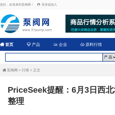
您好，欢迎来到泵阀网！
登录或加入


首页

产品

企业

原料行情
泵阀网
>
行情
> 正文

PriceSeek提醒：6月3
整理