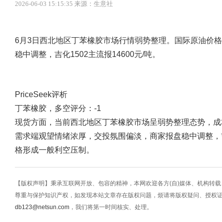
2026-06-03 15:15:35 来源：生意社
6月3日西北地区丁苯橡胶市场行情弱势整理。国际原油价
稳中调整，吉化1502主流报14600元/吨。
PriceSeek评析
丁苯橡胶，多空评分：-1
现货方面，当前西北地区丁苯橡胶市场呈弱势整理态势，成
需求端观望情绪浓厚，交投氛围偏淡，商家报盘稳中调整，吉化
格形成一般利空压制。
【版权声明】秉承互联网开放、包容的精神，本网欢迎各方(自)媒体、机构转
尊重与保护知识产权，如发现本站文章存在版权问题，烦请将版权疑问、授权
db123@netsun.com
，我们将第一时间核实、处理。