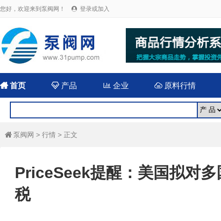
您好，欢迎来到泵阀网！
登录或加入


首页

产品

企业

原料行情
泵阀网
>
行情
> 正文

PriceSeek提醒：美国拟
税