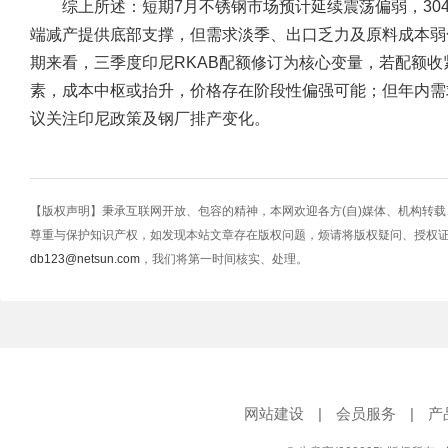
综上所述：短期7月不锈钢市场预计延续震荡偏弱，304冷轧运
端减产提供底部支撑，但需求淡季、出口乏力及原料成本弱
期来看，三季度印尼RKAB配额修订为核心变量，若配额
素，成本中枢或抬升，价格存在阶段性偏强可能；但年内需
议关注印尼政策及钢厂排产变化。
【版权声明】秉承互联网开放、包容的精神，本网欢迎各方(自)媒体、机构转
尊重与保护知识产权，如发现本站文章存在版权问题，烦请将版权疑问、授权
db123@netsun.com
，我们将第一时间核实、处理。
网站建设
|
会员服务
|
产