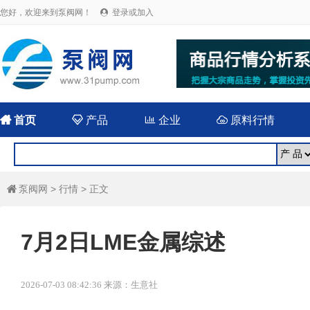
您好，欢迎来到泵阀网！
登录或加入


首页

产品

企业

原料行情
泵阀网
>
行情
> 正文

7月2日LME金属综述
2026-07-03 08:42:36 来源：生意社