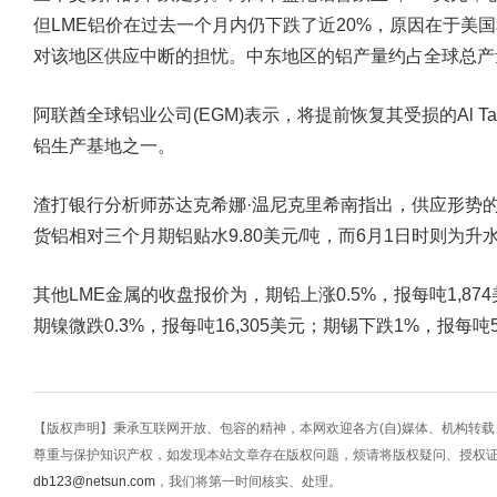
但LME铝价在过去一个月内仍下跌了近20%，原因在于美
对该地区供应中断的担忧。中东地区的铝产量约占全球总产
阿联酋全球铝业公司(EGM)表示，将提前恢复其受损的Al T
铝生产基地之一。
渣打银行分析师苏达克希娜·温尼克里希南指出，供应形势的
货铝相对三个月期铝贴水9.80美元/吨，而6月1日时则为升水
其他LME金属的收盘报价为，期铅上涨0.5%，报每吨1,874美
期镍微跌0.3%，报每吨16,305美元；期锡下跌1%，报每吨51
【版权声明】秉承互联网开放、包容的精神，本网欢迎各方(自)媒体、机构转
尊重与保护知识产权，如发现本站文章存在版权问题，烦请将版权疑问、授权
db123@netsun.com
，我们将第一时间核实、处理。