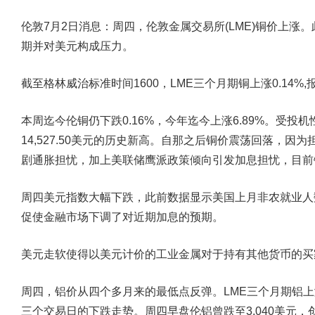
伦敦7月2日消息：周四，伦敦金属交易所(LME)铜价上
期并对美元构成压力。
截至格林威治标准时间1600，LME三个月期铜上涨0.14%,报
本周迄今伦铜仍下跌0.16%，今年迄今上涨6.89%。受投
14,527.50美元的历史新高。自那之后铜价震荡回落，
剧通胀担忧，加上美联储鹰派政策倾向引发加息担忧，目前铜
周四美元指数大幅下跌，此前数据显示美国上月非农就业人数
促使金融市场下调了对近期加息的预期。
美元走软使得以美元计价的工业金属对于持有其他货币的买
周四，铝价从四个多月来的最低点反弹。LME三个月期铝上涨0
三个交易日的下跌走势。周四早盘伦铝曾跌至3,040美元，