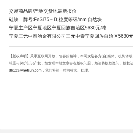
交易商
品牌/产地
交货地
最新报价
硅铁 牌号:FeSi75～B;粒度等级/mm:自然块
宁夏主产区
宁夏地区
宁夏回族自治区
5630元/吨
宁夏三元中泰冶金有限公司
三元中泰
宁夏回族自治区
5630
【版权声明】秉承互联网开放、包容的精神，本网欢迎各方(自)媒体、机构转
尊重与保护知识产权，如发现本站文章存在版权问题，烦请将版权疑问、授权
db123@netsun.com
，我们将第一时间核实、处理。