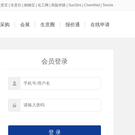
生意宝
|
生意社
|
购物宝
|
化工网
|
风险评级
|
SunSirs
|
ChemNet
|
Toocle
采购
会展
生意圈
报价通
在线申请
会员登录


登 录