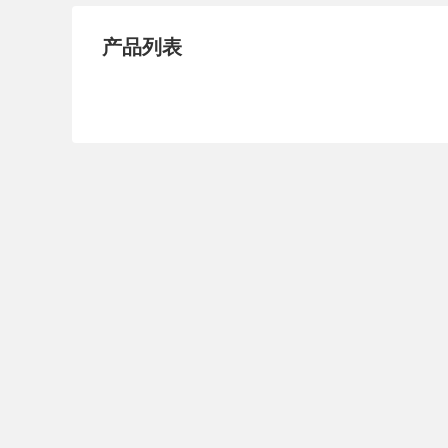
试压泵
疏水泵
涡
产品列表
直流泵
柴油机泵
保
压滤泵
阀门
材
控制阀
疏水阀
调
减压阀
单向阀
止
节流阀
浆液阀
安