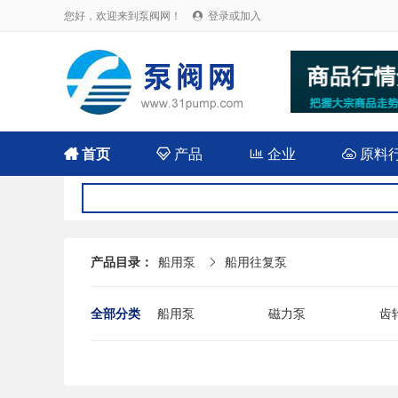
您好，欢迎来到泵阀网！
登录或加入


首页

产品

企业

原料
产品目录：
船用泵
船用往复泵

全部分类
船用泵
磁力泵
齿
耐腐蚀泵
屏蔽泵
潜
消防泵
污水泵
液
杂质泵
轴流泵
前