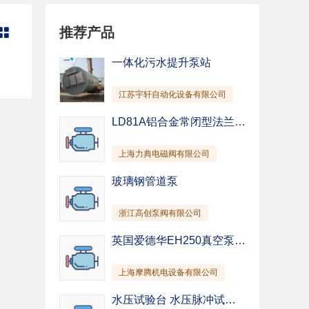
管道泵
纸浆泵
推荐产品

混凝土泵
除尘泵
截止阀
柱塞阀
一体化污水提升泵站
针型阀
隔膜阀
江苏宇轩自动化设备有限公司
仪表阀
排污阀
驱动装置
其他
LD81A铝合金常闭型法兰-燃气紧急切断阀-上海电磁阀-国产阀门
上海力典电磁阀有限公司
玻璃钢管道泵
浙江高创泵阀有限公司
英国爱德华EH250真空泵 EH500真空泵 EH1200真空泵 EH2600真空泵 EH4200真空泵
上海摩腾机电设备有限公司
水压试验台 水压脉冲试验台 水压静压试验台厂家