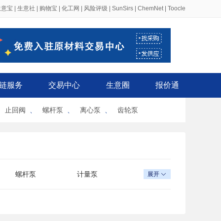
生意宝
|
生意社
|
购物宝
|
化工网
|
风险评级
|
SunSirs
|
ChemNet
|
Toocle
链服务
交易中心
生意圈
报价通
、
止回阀
、
螺杆泵
、
离心泵
、
齿轮泵
螺杆泵
计量泵
展开

卫生泵
斜流泵
自吸泵
真空泵
乳液泵
深井泵