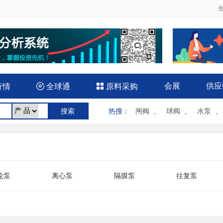
会展
供应
行情

全球通

原料采购
热搜
：
闸阀
、
球阀
、
水泵
轮泵
离心泵
隔膜泵
往复泵
水泵
气泵
双吸泵
微型泵
下泵
液压泵
医用泵
油泵
置泵
气动泵
汽油机泵
软管泵