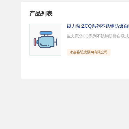
试压泵
疏水泵
涡
产品列表
直流泵
柴油机泵
保
压滤泵
阀门
材
磁力泵:ZCQ系列不锈钢防爆
控制阀
疏水阀
调
减压阀
单向阀
止
节流阀
浆液阀
安
永嘉县弘凌泵阀有限公司