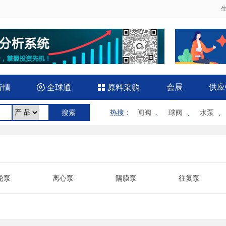
会展
供应
行情

全球通

原料采购
热搜
：
闸阀
、
球阀
、
水泵
轮泵
离心泵
隔膜泵
往复泵
水泵
气泵
双吸泵
微型泵
下泵
液压泵
医用泵
油泵
置泵
气动泵
汽油机泵
软管泵