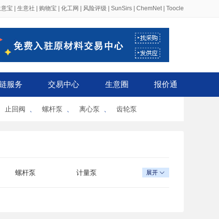
生意宝
|
生意社
|
购物宝
|
化工网
|
风险评级
|
SunSirs
|
ChemNet
|
Toocle
链服务
交易中心
生意圈
报价通
、
止回阀
、
螺杆泵
、
离心泵
、
齿轮泵
螺杆泵
计量泵
展开

卫生泵
斜流泵
自吸泵
真空泵
乳液泵
深井泵