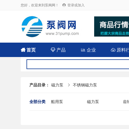
您好，欢迎来到泵阀网！
登录或加入


首页

产品

企业

原料
产品目录：
磁力泵
不锈钢磁力泵

全部分类
船用泵
磁力泵
齿
耐腐蚀泵
屏蔽泵
潜
消防泵
污水泵
液
杂质泵
轴流泵
前