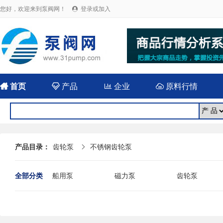
您好，欢迎来到泵阀网！
登录或加入


首页

产品

企业

原料行情
产品目录：
齿轮泵
不锈钢齿轮泵

全部分类
船用泵
磁力泵
齿轮泵
耐腐蚀泵
屏蔽泵
潜水泵
消防泵
污水泵
液下泵
杂质泵
轴流泵
前置泵