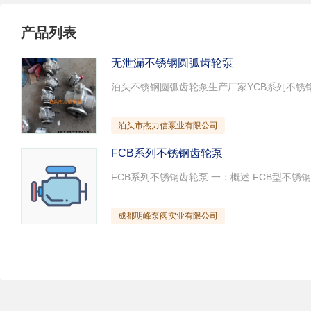
试压泵
疏水泵
涡流泵
产品列表
直流泵
柴油机泵
保温泵
压滤泵
阀门
材料
无泄漏不锈钢圆弧齿轮泵
控制阀
疏水阀
调节阀
减压阀
单向阀
止回阀
节流阀
浆液阀
安全阀
泊头市杰力信泵业有限公司
FCB系列不锈钢齿轮泵
成都明峰泵阀实业有限公司