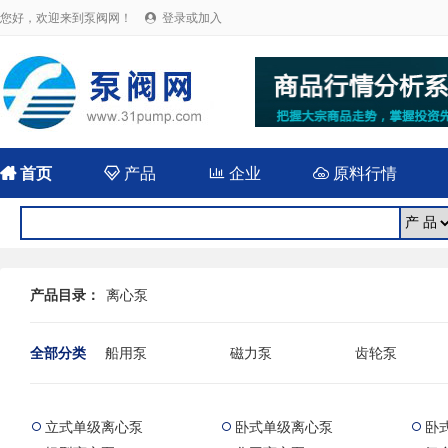
您好，欢迎来到泵阀网！
登录或加入


首页

产品

企业

原料行情
产品目录：
离心泵
全部分类
船用泵
磁力泵
齿轮泵
耐腐蚀泵
屏蔽泵
潜水泵
消防泵
污水泵
液下泵
立式单级离心泵
卧式单级离心泵
卧



杂质泵
轴流泵
前置泵