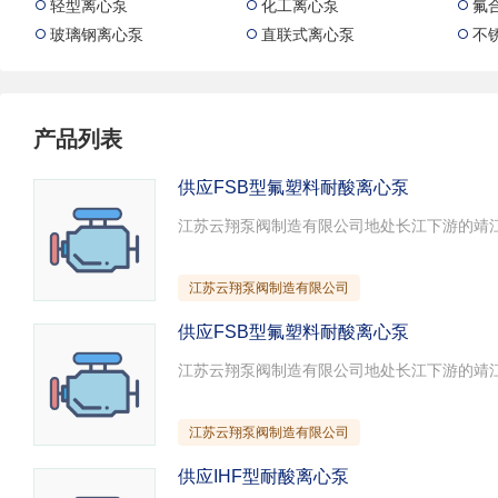
轻型离心泵
化工离心泵
氟



试压泵
疏水泵
涡流泵
玻璃钢离心泵
直联式离心泵
不



直流泵
柴油机泵
保温泵
压滤泵
阀门
材料
控制阀
疏水阀
调节阀
产品列表
减压阀
单向阀
止回阀
供应FSB型氟塑料耐酸离心泵
节流阀
浆液阀
安全阀
江苏云翔泵阀制造有限公司
供应FSB型氟塑料耐酸离心泵
江苏云翔泵阀制造有限公司
供应IHF型耐酸离心泵