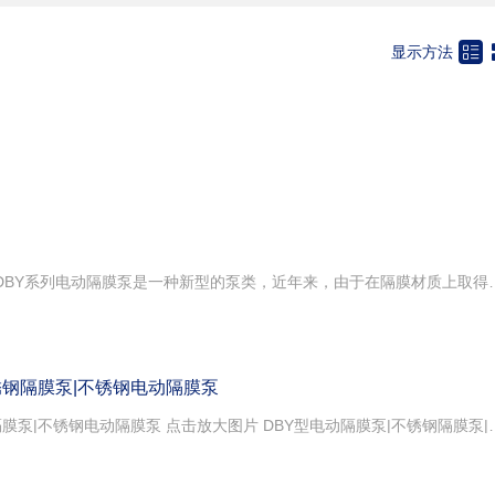
流泵
化工泵
旋涡泵
叶片泵

显示方法
温泵
风泵
海水泵
家用泵
料
闸阀
蝶阀
球阀
节阀
换向阀
旋塞阀
安全阀
回阀
排气阀
放料阀
电磁阀
全阀
平衡阀
疏水器
管件
一、DBY系列电动隔膜泵产品概述DBY系列电动隔膜泵是一种新型的泵类，近年来，由于在隔膜材质上取得了突破性的进展，国际上越来越多的工业化国家采用此种型式的泵，取代部份离心泵、螺杆泵，来应用于石化、陶瓷、冶金等行业，DBY系列电动隔膜泵产品设计均参考美国ABEL公司样机，该泵适用于低压，即出口压力≤3kgf/cm2的场合。二、DBY系列电动隔膜泵主要用途1、DBY系列电动隔膜泵用于各种剧毒、易燃、易挥发液体。2、DBY系列电动隔膜泵用于各种强酸、强碱、强腐蚀液体。3、DBY系列电动隔膜泵可输送较高温度的介质150℃。4、DBY系列电动隔膜泵作为各种压滤机前级送压装置。 ．5、DBY系列电动隔膜泵热水回收及循环。6、DBY系列电动隔膜泵油罐车、油库、油品装卸。7、DBY系列电动隔膜泵吸泡菜果酱、土豆泥、巧克力等。8、DBY系列电动隔膜泵吸油漆、树胶、颜料粘合剂。9、DBY系列电动隔膜泵各种瓷器釉浆水泥灌浆灰浆泥浆。10、DBY系列电动隔膜泵各种橡胶浆乳胶、有机溶剂、填料。11、DBY系列电动隔膜泵用泵为油轮驳船清仓吸取仓内污水及剩油。12、DBY系列电动隔膜泵啤酒花及发酵粉稀浆、糖浆、糖蜜。13、DBY系列电动隔膜泵吸矿井、坑道、隧道、下水道中污水、沉淀物。14、DBY系列电动隔膜泵各种特殊介质的吸送。 三、DBY系列电动隔膜泵技术参数
锈钢隔膜泵|不锈钢电动隔膜泵
隔膜泵:DBY型电动隔膜泵|不锈钢隔膜泵|不锈钢电动隔膜泵 点击放大图片 DBY型电动隔膜泵|不锈钢隔膜泵|不锈钢电动隔膜泵的详细资料： DBY型电动隔膜泵是一种新型的泵类,近年来,由于在隔膜材质上取得了突破性的进展,国际上越来越多的工业化国家采用此种型式的泵,取代部份离心泵、螺杆泵,来应用于石化、陶瓷、冶金等行业,产品设计均参考美国ABEL公司样机,该泵适用于低压,即出口压力≤3kgf/cm2的场合. DBY型电动隔膜泵主要用途: ⑴各种剧毒、易燃、易挥发液体。 ⑵各种强酸、强碱、强腐蚀液体。 ⑶可输送较高温度的介质150℃。 ⑷作为各种压滤机前级送压装置。 ⑸热水回收及循环。 ⑹油罐车、油库、油品装卸。 ⑺泵吸泡菜果酱、土豆泥、巧克力等。 ⑻泵吸油漆、树胶、颜料粘合剂。 ⑼各种瓷器轴浆水泥灌浆灰浆泥浆。 ⑽各种橡胶浆乳胶、有机溶剂、填料。 ⑾用泵为油轮驳船清仓吸取仓内污水及剩油。 ⑿啤酒花及发酵粉稀浆、糖浆、糖密。 ⒀泵吸矿井、坑道、隧道、下水道中污水、沉淀物。 ⒁各种特殊介质的吸送。 电动隔膜泵性能参数表 型号 流量 (m3/h) 吸程 (m) 扬程 (m) 出口压力 (kgf/cm2) 电动功率 转/KW 使用温度℃ 泵进出口 尺 寸 重量 kg 铸铁 不锈钢 DBY-10 0.5 3 30 3 1450/0.55 90 150 3/8" 丝扣 50 DBY-15 0.75 3 30 3 1450/0.55 90 150 1/2" 丝扣 50 DBY-25 3.