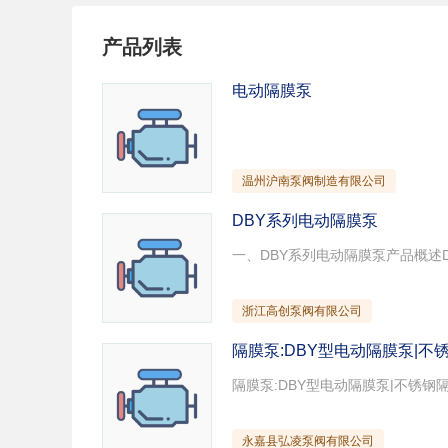
试压泵
疏水泵
涡
产品列表
直流泵
柴油机泵
保
压滤泵
阀门
材
电动隔膜泵
控制阀
疏水阀
调
减压阀
单向阀
止
节流阀
浆液阀
安
温州沪南泵阀制造有限公司
DBY系列电动隔膜泵
浙江高创泵阀有限公司
隔膜泵:DBY型电动隔膜泵|不
永嘉县弘凌泵阀有限公司