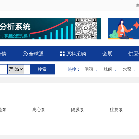
会展
供应
行情

全球通

原料采购
热搜
：
闸阀
、
球阀
、
水泵
轮泵
离心泵
隔膜泵
往复泵
水泵
气泵
双吸泵
微型泵
下泵
液压泵
医用泵
油泵
置泵
气动泵
汽油机泵
软管泵