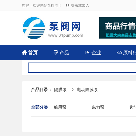
您好，欢迎来到泵阀网！
登录或加入


首页

产品

企业

原料
产品目录：
隔膜泵
电动隔膜泵

全部分类
船用泵
磁力泵
齿
耐腐蚀泵
屏蔽泵
潜
消防泵
污水泵
液
杂质泵
轴流泵
前