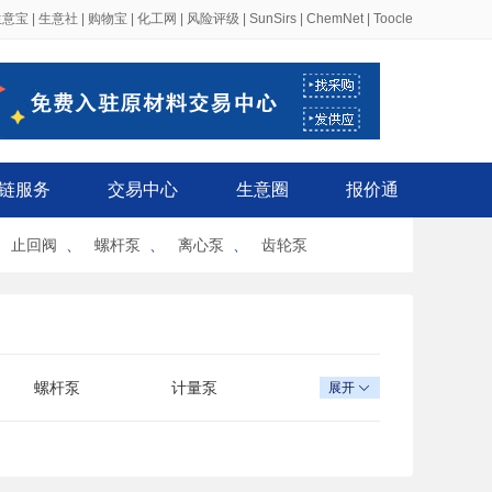
生意宝
|
生意社
|
购物宝
|
化工网
|
风险评级
|
SunSirs
|
ChemNet
|
Toocle
链服务
交易中心
生意圈
报价通
、
止回阀
、
螺杆泵
、
离心泵
、
齿轮泵
螺杆泵
计量泵
展开

卫生泵
斜流泵
自吸泵
真空泵
乳液泵
深井泵