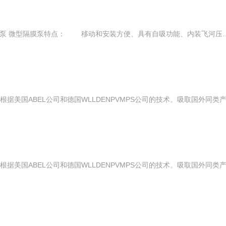
飞河DP系列微型直流电动纯水隔膜泵 微型隔膜泵特点： 移动和安装方便、具有自吸功能、内装飞河压力自动开关控制保护泵、介质温度60度，噪音低、耐腐蚀、压力高。 用途： 反渗透水质净化系统 过滤机 喷雾装置 工业设备 化工计量加液 卫生、环保 印刷行业 电源：12VDC. 24VDC. 12ADC等,也可加配飞河220V变压器使用. 型号:飞河DP-35,DP-60,DP-100,DP-125,DP-130等系列 技术参数： 流量：1~12.5L/min 压力：0.24~0.9Mpa 功率：10~40W 电压：12~24VDC 泵体材质：FRP