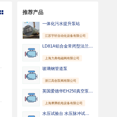
管道泵
纸浆泵
推荐产品

混凝土泵
除尘泵
截止阀
柱塞阀
一体化污水提升泵站
针型阀
隔膜阀
江苏宇轩自动化设备有限公司
仪表阀
排污阀
驱动装置
其他
LD81A铝合金常闭型法兰-燃气紧急切断阀-上海电磁阀-国产阀门
上海力典电磁阀有限公司
DBY系列电动隔膜泵流量：0-20m3/h；DBY系列电动隔膜泵扬程：30m；DBY系列电动隔膜泵功率：0.37-4kw；DBY系列电动隔膜泵转速：1450r/min；DBY系列电动隔膜泵口径：10-100mm；DBY系列电动隔膜泵温度：-15-+150℃；DBY系列电动隔膜泵自吸高度：5-7m。 四、DBY系列电动隔膜泵型号意义：五、DBY系列电动隔膜泵性能参数型 号进出口径(mm)流量(m3/h)扬程(m)吸程(m)最大允许通过颗粒φ(mm)电机功率KWDBY-10100.530310.55DBY-15150.7530310.55DBY-25253.53042.51.5DBY-40404.53044.52.2DBY-50506.5304.584DBY-65658304.584DBY-808016305105.5DBY-10010020305105.5 六、DBY系列电动隔膜泵几种隔膜材料特性 隔膜品种介质种类丁睛橡胶氯丁橡胶氟橡胶聚四氟乙烯食品橡胶发烟硝酸××△△ 浓硝酸××△△ 浓硫酸××○△ 浓盐酸×△△△ 浓磷酸×△△△ 浓醋酸×××△ 浓氢氧化钠○○△△ 无水氨△△△△ 稀硝酸××○△ 稀硫酸△△△△ 稀盐酸×○△△ 稀磷酸××△△ 稀氢氧化钠○○△△ 氨水△△× 苯××○○ 汽油○○○○ 石油△×○○ 四氯化碳○ ○○ 二硫化碳○ ×○ 乙醇○○○○ 丙铜×△×○ 甲酚×△△○ 乙醛××△○ 乙苯××△○ 丙烯晴△△×○ 丁醇○○○○ 丁二烯○×△○ 苯乙烯××△○ 醋烯乙酯×××○ 醚××× 注：○——寿命较长、△——寿命一般、×——不可用，本表仅从耐腐性考虑，因聚四氯乙烯弹性比橡胶差，故实际使用寿命因压力，泵行程杂质等因素影响而异。食品橡胶专用于食品饮料行业。石油、化工、冶金、造纸、煤矿等领域
玻璃钢管道泵
浙江高创泵阀有限公司
英国爱德华EH250真空泵 EH500真空泵 EH1200真空泵 EH2600真空泵 EH4200真空泵
5 4 30 3 1450/1.5 90 150 1" 丝扣 170 DBY-40 4.5 4 30 3 1450/2.2 90 150 11/2"丝扣 180 DBY-50 6.5 4.5 30 3 1450/4 90 150 50mm法兰 400 DBY-65 8 4.5 30 3 1450/4 90 150 65mm法兰 400 DBY-80 16 5 30 3 1450/5.5 90 150 80mm法兰 610 DBY-100 20 5 30 3 1450/5.5 90 150 100mm法兰 610 电机（4）通过减速箱（3）带动左右两端柱塞上面的隔膜（2）一前一后往复运动。在左右两个泵腔内，装有 上下四个单向球阀(1)隔膜的运动，造成工作腔内的容积的改变，迫使四个单向球阀交替地开启和关闭，从而将 液体不断地吸入和排出。 电动隔膜泵安装尺寸表和尺寸图 型号 A B D φ L H1 H2 DBY-10 456 342 185 φ12×4 650 370 50 DBY-15 456 342 185 φ12×4 650 370 50 DBY-25 537 455 210 φ14×4 1060 480 60 DBY-40 537 455 210 φ14×4 1060 480 60 DBY-50 800 345 345 φ16×4 1510 700 85 DBY-65 800 345 345 φ16×4 1510 700 85 DBY-80 800 345 345 φ18×4 1690 900 96 DBY-100 800 345 345 φ18×4 1690 900 96 相关同类产品： QBY铸铁气动隔膜泵 QBY铝合金四氟气动隔膜泵 QBY系列型气动隔膜泵 QBY型工程塑料气动隔膜泵 QBY塑料气动隔膜泵 QBY型不锈钢气动隔膜泵 相关技术文章： 气动隔膜泵工作原理及适用场合 2008-2-18 隔膜泵的操作要点及工艺改进 2007-9-19 隔膜泵选型和分类作用 2007-9-18
上海摩腾机电设备有限公司
水压试验台 水压脉冲试验台 水压静压试验台厂家