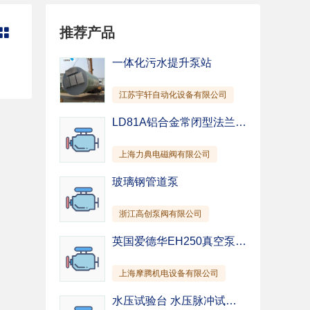
管道泵
纸浆泵
推荐产品

混凝土泵
除尘泵
截止阀
柱塞阀
一体化污水提升泵站
针型阀
隔膜阀
江苏宇轩自动化设备有限公司
仪表阀
排污阀
驱动装置
其他
LD81A铝合金常闭型法兰-燃气紧急切断阀-上海电磁阀-国产阀门
上海力典电磁阀有限公司
玻璃钢管道泵
浙江高创泵阀有限公司
英国爱德华EH250真空泵 EH500真空泵 EH1200真空泵 EH2600真空泵 EH4200真空泵
上海摩腾机电设备有限公司
水压试验台 水压脉冲试验台 水压静压试验台厂家