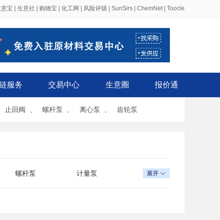
生意宝
|
生意社
|
购物宝
|
化工网
|
风险评级
|
SunSirs
|
ChemNet
|
Toocle
链服务
交易中心
生意圈
报价通
、
止回阀
、
螺杆泵
、
离心泵
、
齿轮泵
螺杆泵
计量泵
展开

卫生泵
斜流泵
自吸泵
真空泵
乳液泵
深井泵