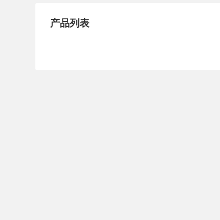
试压泵
疏水泵
涡
产品列表
直流泵
柴油机泵
保
压滤泵
阀门
材
控制阀
疏水阀
调
减压阀
单向阀
止
节流阀
浆液阀
安