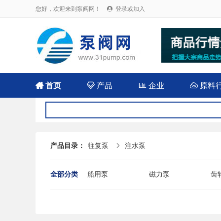
您好，欢迎来到泵阀网！
登录或加入


首页

产品

企业

原料
产品目录：
往复泵
注水泵

全部分类
船用泵
磁力泵
齿
耐腐蚀泵
屏蔽泵
潜
消防泵
污水泵
液
杂质泵
轴流泵
前