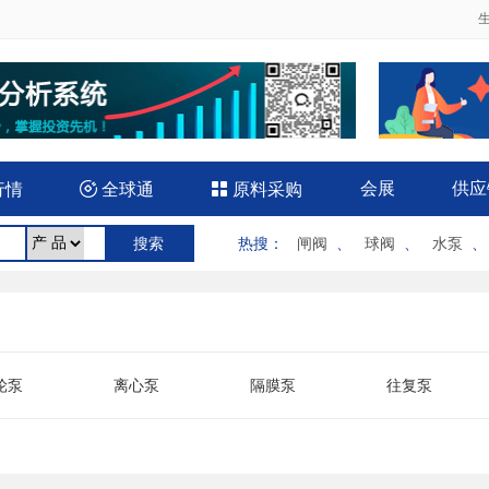
会展
供应
行情

全球通

原料采购
热搜
：
闸阀
、
球阀
、
水泵
轮泵
离心泵
隔膜泵
往复泵
水泵
气泵
双吸泵
微型泵
下泵
液压泵
医用泵
油泵
置泵
气动泵
汽油机泵
软管泵