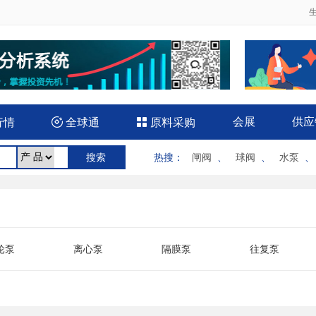
会展
供应
行情

全球通

原料采购
热搜
：
闸阀
、
球阀
、
水泵
轮泵
离心泵
隔膜泵
往复泵
水泵
气泵
双吸泵
微型泵
下泵
液压泵
医用泵
油泵
置泵
气动泵
汽油机泵
软管泵