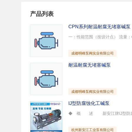
试压泵
疏水泵
涡
产品列表
直流泵
柴油机泵
保
压滤泵
阀门
材
CPN系列耐温耐腐无堵塞碱泵
控制阀
疏水阀
调
减压阀
单向阀
止
节流阀
浆液阀
安
成都明峰泵阀实业有限公司
耐温耐腐无堵塞碱泵
成都明峰泵阀实业有限公司
IJ型防腐蚀化工碱泵
杭州新安江工业泵有限公司