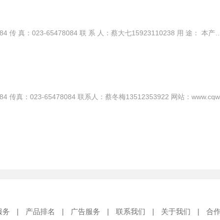
热线电话：023-65006839/65478084 传 真：023-65478084 联 系 人：蔡大七15923110238 用 途： 本产品广泛适用于：化工、制酸、制碱、冶炼、稀土、农药、染料、医药、造纸、电镀、酸洗、无线电、科研机构、国防工业等行业输送酸，碱液，油类稀有贵重溶液，毒液，挥发性液体
服务
|
产品排名
|
广告服务
|
联系我们
|
关于我们
|
合