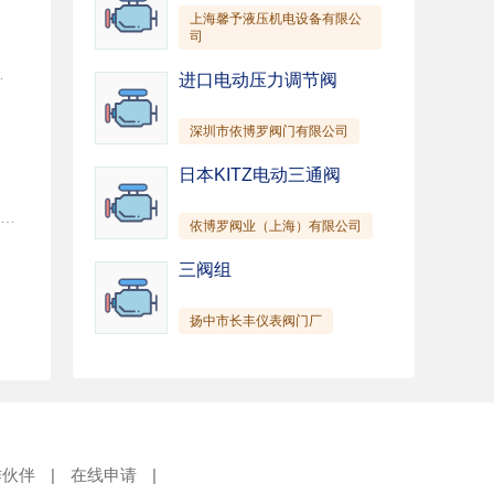
上海馨予液压机电设备有限公
司
，特别是易燃，易爆液体的输送。在电子行业中 的印刷线路板及化成箔的生产工艺流程中使用更为理想。适用温度：-20℃～100℃。
进口电动压力调节阀
深圳市依博罗阀门有限公司
日本KITZ电动三通阀
热线电话：023-65006839/65478084 传真：023-65478084 联系人：蔡冬梅13512353922 网站：www.cqwl.com 用途：本产品广泛适用于：石油化工、制酸制碱、有色金属冶炼、汽车制造的酸洗工艺、稀土分离、农药、染料、医药、造纸、电镀、无线电等行业。 使用温度：-20度~100度。 设计特点——防漏设计：取消了轴封。利用磁力偶合间接驱动。完全消除了滴漏的烦恼。绝不污染使用场地。由于泵的过流部分选用“氟塑料合金”制造。可连续输送任意浓度的酸、碱、强氧化剂等腐蚀介质而毫不受损。 工作原理： 驱动装置采用主动磁铁联轴器直接装在电机轴上。泵室完全封闭。通过磁力偶合间接驱动泵轴上带磁铁的叶轮旋转结构紧凑、安全节能 坚固而用的泵体结构： 虽然 接触液体部分是氟塑料，但泵外壳是金属材料，故泵体足以承受管道的重量及抵受机械性冲击。
依博罗阀业（上海）有限公司
三阀组
扬中市长丰仪表阀门厂
作伙伴
|
在线申请
|