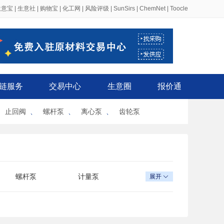
生意宝
|
生意社
|
购物宝
|
化工网
|
风险评级
|
SunSirs
|
ChemNet
|
Toocle
链服务
交易中心
生意圈
报价通
、
止回阀
、
螺杆泵
、
离心泵
、
齿轮泵
螺杆泵
计量泵
展开

卫生泵
斜流泵
自吸泵
真空泵
乳液泵
深井泵