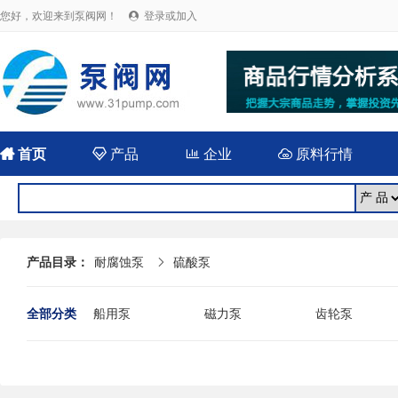
您好，欢迎来到泵阀网！
登录或加入


首页

产品

企业

原料行情
产品目录：
耐腐蚀泵
硫酸泵

全部分类
船用泵
磁力泵
齿轮泵
耐腐蚀泵
屏蔽泵
潜水泵
消防泵
污水泵
液下泵
杂质泵
轴流泵
前置泵