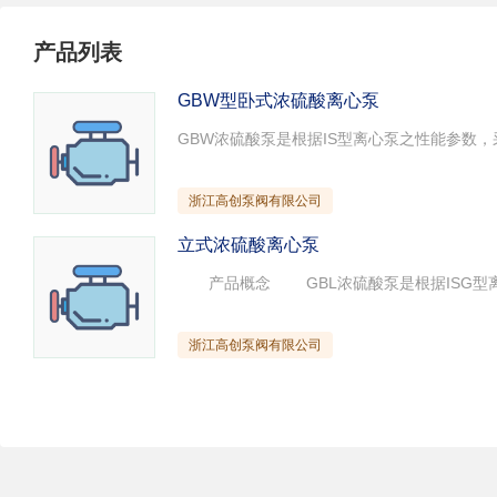
试压泵
疏水泵
涡流泵
产品列表
直流泵
柴油机泵
保温泵
压滤泵
阀门
材料
GBW型卧式浓硫酸离心泵
控制阀
疏水阀
调节阀
减压阀
单向阀
止回阀
节流阀
浆液阀
安全阀
浙江高创泵阀有限公司
立式浓硫酸离心泵
浙江高创泵阀有限公司