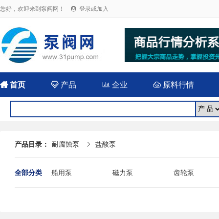
您好，欢迎来到泵阀网！
登录或加入


首页

产品

企业

原料行情
产品目录：
耐腐蚀泵
盐酸泵

全部分类
船用泵
磁力泵
齿轮泵
耐腐蚀泵
屏蔽泵
潜水泵
消防泵
污水泵
液下泵
杂质泵
轴流泵
前置泵