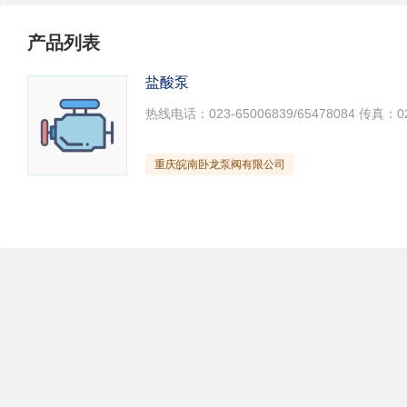
试压泵
疏水泵
涡流泵
产品列表
直流泵
柴油机泵
保温泵
压滤泵
阀门
材料
盐酸泵
控制阀
疏水阀
调节阀
减压阀
单向阀
止回阀
节流阀
浆液阀
安全阀
重庆皖南卧龙泵阀有限公司