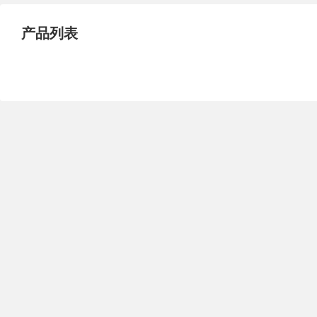
试压泵
疏水泵
涡流泵
产品列表
直流泵
柴油机泵
保温泵
压滤泵
阀门
材料
控制阀
疏水阀
调节阀
减压阀
单向阀
止回阀
节流阀
浆液阀
安全阀