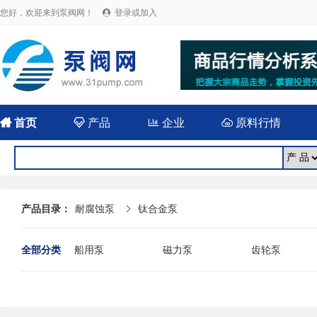
您好，欢迎来到泵阀网！
登录或加入


首页

产品

企业

原料行情
产品目录：
耐腐蚀泵
钛合金泵

全部分类
船用泵
磁力泵
齿轮泵
耐腐蚀泵
屏蔽泵
潜水泵
消防泵
污水泵
液下泵
杂质泵
轴流泵
前置泵