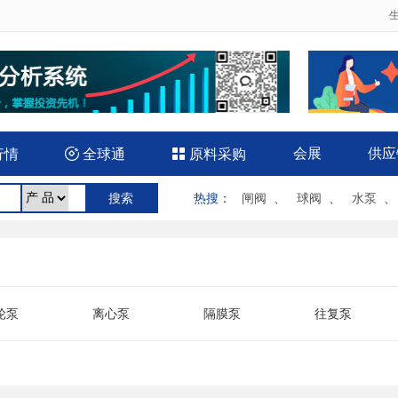
会展
供应
行情

全球通

原料采购
热搜
：
闸阀
、
球阀
、
水泵
轮泵
离心泵
隔膜泵
往复泵
水泵
气泵
双吸泵
微型泵
下泵
液压泵
医用泵
油泵
置泵
气动泵
汽油机泵
软管泵