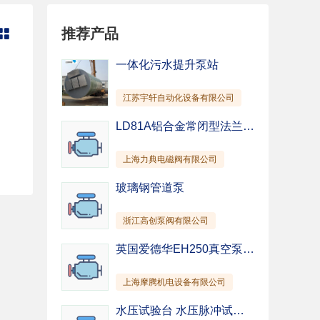
管道泵
纸浆泵
推荐产品

混凝土泵
除尘泵
截止阀
柱塞阀
一体化污水提升泵站
针型阀
隔膜阀
江苏宇轩自动化设备有限公司
仪表阀
排污阀
驱动装置
其他
LD81A铝合金常闭型法兰-燃气紧急切断阀-上海电磁阀-国产阀门
上海力典电磁阀有限公司
玻璃钢管道泵
浙江高创泵阀有限公司
英国爱德华EH250真空泵 EH500真空泵 EH1200真空泵 EH2600真空泵 EH4200真空泵
上海摩腾机电设备有限公司
水压试验台 水压脉冲试验台 水压静压试验台厂家