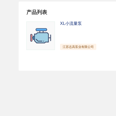
试压泵
疏水泵
涡
产品列表
直流泵
柴油机泵
保
压滤泵
阀门
材
XL小流量泵
控制阀
疏水阀
调
减压阀
单向阀
止
节流阀
浆液阀
安
江苏志高泵业有限公司