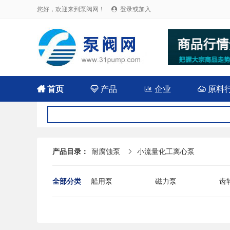
您好，欢迎来到泵阀网！
登录或加入


首页

产品

企业

原料
产品目录：
耐腐蚀泵
小流量化工离心泵

全部分类
船用泵
磁力泵
齿
耐腐蚀泵
屏蔽泵
潜
消防泵
污水泵
液
杂质泵
轴流泵
前