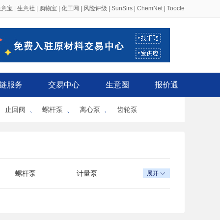
生意宝
|
生意社
|
购物宝
|
化工网
|
风险评级
|
SunSirs
|
ChemNet
|
Toocle
链服务
交易中心
生意圈
报价通
、
止回阀
、
螺杆泵
、
离心泵
、
齿轮泵
螺杆泵
计量泵
展开

卫生泵
斜流泵
自吸泵
真空泵
乳液泵
深井泵