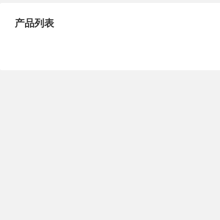
试压泵
疏水泵
涡流泵
产品列表
直流泵
柴油机泵
保温泵
压滤泵
阀门
材料
控制阀
疏水阀
调节阀
减压阀
单向阀
止回阀
节流阀
浆液阀
安全阀