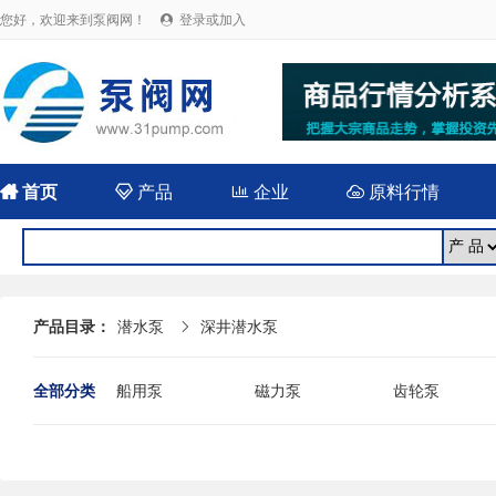
您好，欢迎来到泵阀网！
登录或加入


首页

产品

企业

原料行情
产品目录：
潜水泵
深井潜水泵

全部分类
船用泵
磁力泵
齿轮泵
耐腐蚀泵
屏蔽泵
潜水泵
消防泵
污水泵
液下泵
杂质泵
轴流泵
前置泵