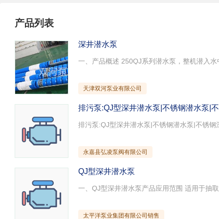
试压泵
疏水泵
涡流泵
产品列表
直流泵
柴油机泵
保温泵
压滤泵
阀门
材料
深井潜水泵
控制阀
疏水阀
调节阀
减压阀
单向阀
止回阀
节流阀
浆液阀
安全阀
天津双河泵业有限公司
排污泵:QJ型深井潜水泵|不锈钢潜水泵|
永嘉县弘凌泵阀有限公司
QJ型深井潜水泵
太平洋泵业集团有限公司销售