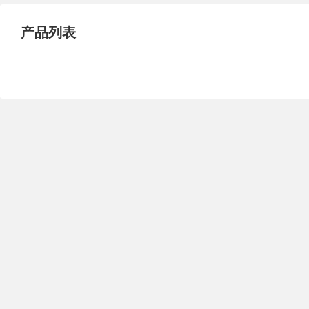
试压泵
疏水泵
涡流泵
产品列表
直流泵
柴油机泵
保温泵
压滤泵
阀门
材料
控制阀
疏水阀
调节阀
减压阀
单向阀
止回阀
节流阀
浆液阀
安全阀