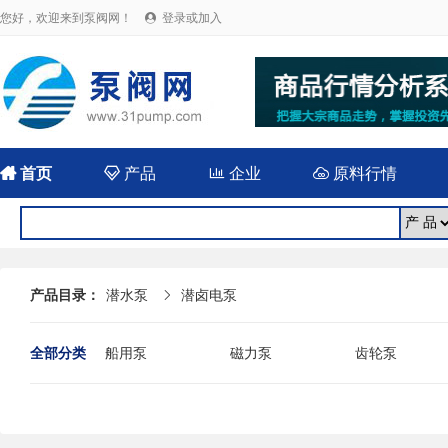
您好，欢迎来到泵阀网！
登录或加入


首页

产品

企业

原料行情
产品目录：
潜水泵
潜卤电泵

全部分类
船用泵
磁力泵
齿轮泵
耐腐蚀泵
屏蔽泵
潜水泵
消防泵
污水泵
液下泵
杂质泵
轴流泵
前置泵