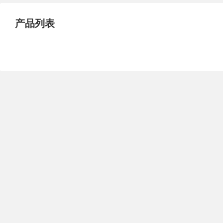
试压泵
疏水泵
涡流泵
产品列表
直流泵
柴油机泵
保温泵
压滤泵
阀门
材料
控制阀
疏水阀
调节阀
减压阀
单向阀
止回阀
节流阀
浆液阀
安全阀