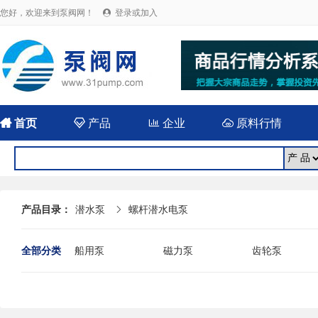
您好，欢迎来到泵阀网！
登录或加入


首页

产品

企业

原料行情
产品目录：
潜水泵
螺杆潜水电泵

全部分类
船用泵
磁力泵
齿轮泵
耐腐蚀泵
屏蔽泵
潜水泵
消防泵
污水泵
液下泵
杂质泵
轴流泵
前置泵