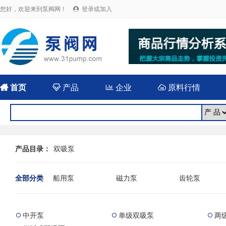
您好，欢迎来到泵阀网！
登录或加入


首页

产品

企业

原料行情
产品目录：
双吸泵
全部分类
船用泵
磁力泵
齿轮泵
耐腐蚀泵
屏蔽泵
潜水泵
消防泵
污水泵
液下泵
中开泵
单级双吸泵
两



杂质泵
轴流泵
前置泵