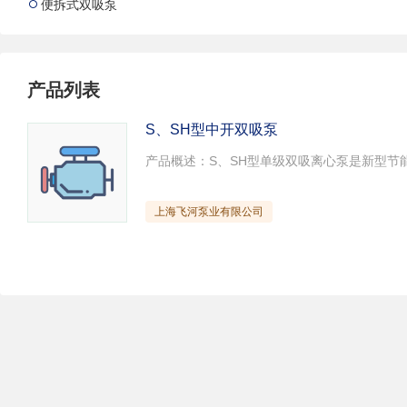
便拆式双吸泵

试压泵
疏水泵
涡流泵
直流泵
柴油机泵
保温泵
压滤泵
阀门
材料
产品列表
控制阀
疏水阀
调节阀
S、SH型中开双吸泵
减压阀
单向阀
止回阀
节流阀
浆液阀
安全阀
上海飞河泵业有限公司