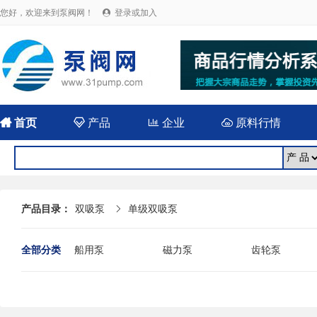
您好，欢迎来到泵阀网！
登录或加入


首页

产品

企业

原料行情
产品目录：
双吸泵
单级双吸泵

全部分类
船用泵
磁力泵
齿轮泵
耐腐蚀泵
屏蔽泵
潜水泵
消防泵
污水泵
液下泵
杂质泵
轴流泵
前置泵