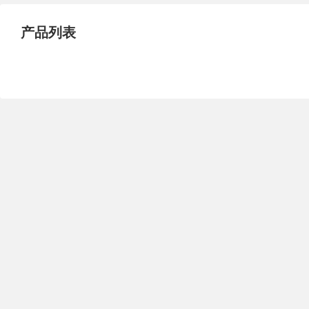
试压泵
疏水泵
涡流泵
产品列表
直流泵
柴油机泵
保温泵
压滤泵
阀门
材料
控制阀
疏水阀
调节阀
减压阀
单向阀
止回阀
节流阀
浆液阀
安全阀