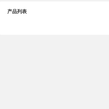
试压泵
疏水泵
涡流泵
产品列表
直流泵
柴油机泵
保温泵
压滤泵
阀门
材料
控制阀
疏水阀
调节阀
减压阀
单向阀
止回阀
节流阀
浆液阀
安全阀