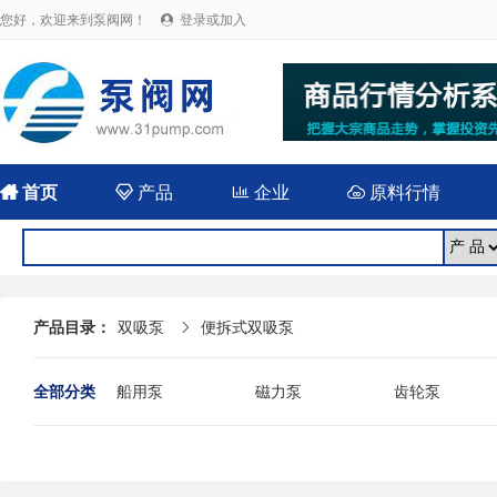
您好，欢迎来到泵阀网！
登录或加入


首页

产品

企业

原料行情
产品目录：
双吸泵
便拆式双吸泵

全部分类
船用泵
磁力泵
齿轮泵
耐腐蚀泵
屏蔽泵
潜水泵
消防泵
污水泵
液下泵
杂质泵
轴流泵
前置泵