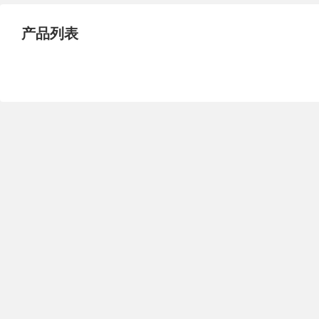
试压泵
疏水泵
涡流泵
产品列表
直流泵
柴油机泵
保温泵
压滤泵
阀门
材料
控制阀
疏水阀
调节阀
减压阀
单向阀
止回阀
节流阀
浆液阀
安全阀