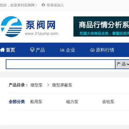
您好，欢迎来到泵阀网！
登录或加入


首页

产品

企业

原料行情
产品目录：
微型泵
微型屏蔽泵

全部分类
船用泵
磁力泵
齿轮泵
耐腐蚀泵
屏蔽泵
潜水泵
消防泵
污水泵
液下泵
杂质泵
轴流泵
前置泵