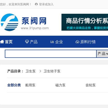
您好，欢迎来到泵阀网！
登录或加入


首页

产品

企业

原料行情
产品目录：
卫生泵
卫生转子泵

全部分类
船用泵
磁力泵
齿轮泵
耐腐蚀泵
屏蔽泵
潜水泵
消防泵
污水泵
液下泵
杂质泵
轴流泵
前置泵