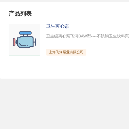
试压泵
疏水泵
涡流泵
产品列表
直流泵
柴油机泵
保温泵
压滤泵
阀门
材料
卫生离心泵
控制阀
疏水阀
调节阀
减压阀
单向阀
止回阀
节流阀
浆液阀
安全阀
上海飞河泵业有限公司