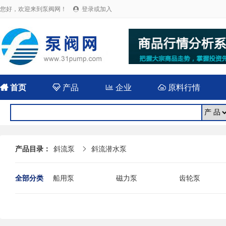
您好，欢迎来到泵阀网！
登录或加入


首页

产品

企业

原料行情
产品目录：
斜流泵
斜流潜水泵

全部分类
船用泵
磁力泵
齿轮泵
耐腐蚀泵
屏蔽泵
潜水泵
消防泵
污水泵
液下泵
杂质泵
轴流泵
前置泵