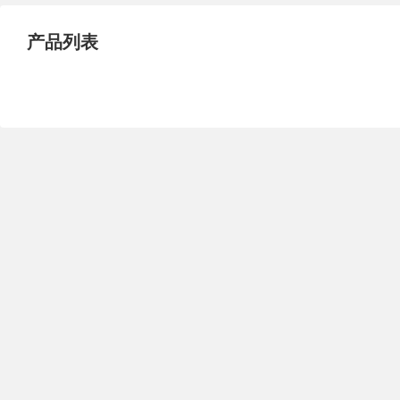
试压泵
疏水泵
涡流泵
产品列表
直流泵
柴油机泵
保温泵
压滤泵
阀门
材料
控制阀
疏水阀
调节阀
减压阀
单向阀
止回阀
节流阀
浆液阀
安全阀