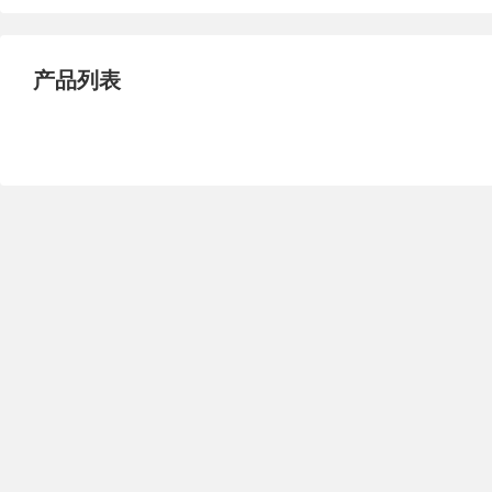
试压泵
疏水泵
涡流泵
直流泵
柴油机泵
保温泵
产品列表
压滤泵
阀门
材料
控制阀
疏水阀
调节阀
减压阀
单向阀
止回阀
节流阀
浆液阀
安全阀