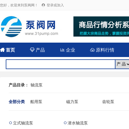
您好，欢迎来到泵阀网！
登录或加入


首页

产品

企业

原料行情
产品目录：
轴流泵
全部分类
船用泵
磁力泵
齿轮泵
耐腐蚀泵
屏蔽泵
潜水泵
消防泵
污水泵
液下泵
立式轴流泵
潜水轴流泵


杂质泵
轴流泵
前置泵