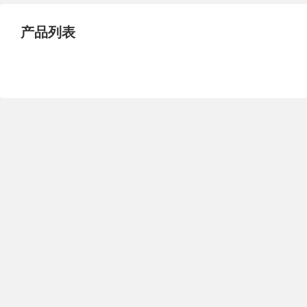
试压泵
疏水泵
涡流泵
产品列表
直流泵
柴油机泵
保温泵
压滤泵
阀门
材料
控制阀
疏水阀
调节阀
减压阀
单向阀
止回阀
节流阀
浆液阀
安全阀