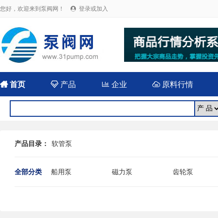
您好，欢迎来到泵阀网！
登录或加入


首页

产品

企业

原料行情
产品目录：
软管泵
全部分类
船用泵
磁力泵
齿轮泵
耐腐蚀泵
屏蔽泵
潜水泵
消防泵
污水泵
液下泵
杂质泵
轴流泵
前置泵