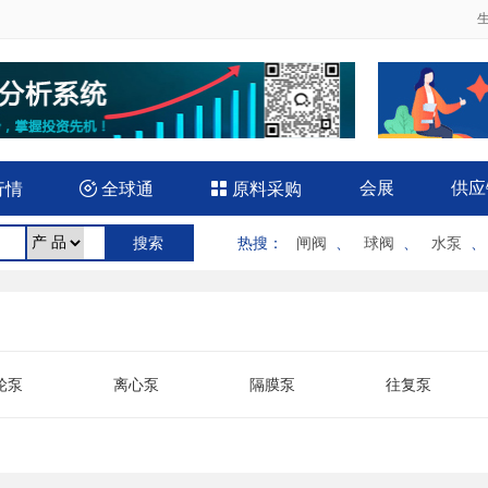
会展
供应
行情

全球通

原料采购
热搜
：
闸阀
、
球阀
、
水泵
轮泵
离心泵
隔膜泵
往复泵
水泵
气泵
双吸泵
微型泵
下泵
液压泵
医用泵
油泵
置泵
气动泵
汽油机泵
软管泵