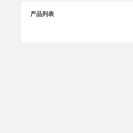
试压泵
疏水泵
涡
产品列表
直流泵
柴油机泵
保
压滤泵
阀门
材
控制阀
疏水阀
调
减压阀
单向阀
止
节流阀
浆液阀
安