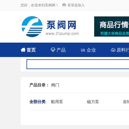
您好，欢迎来到泵阀网！
登录或加入


首页

产品

企业

原料
产品目录：
阀门
全部分类
船用泵
磁力泵
齿
耐腐蚀泵
屏蔽泵
潜
消防泵
污水泵
液
杂质泵
轴流泵
前