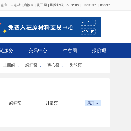
生意宝
|
生意社
|
购物宝
|
化工网
|
风险评级
|
SunSirs
|
ChemNet
|
Toocle
链服务
交易中心
生意圈
报价通
、
止回阀
、
螺杆泵
、
离心泵
、
齿轮泵
螺杆泵
计量泵
展开

卫生泵
斜流泵
自吸泵
真空泵
乳液泵
深井泵