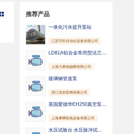
管道泵
纸浆泵
推荐产品

混凝土泵
除尘泵
截止阀
柱塞阀
一体化污水提升泵站
针型阀
隔膜阀
江苏宇轩自动化设备有限公司
仪表阀
排污阀
驱动装置
其他
LD81A铝合金常闭型法兰-燃气紧急切断阀-上海电磁阀-国产阀门
上海力典电磁阀有限公司
玻璃钢管道泵
浙江高创泵阀有限公司
英国爱德华EH250真空泵 EH500真空泵 EH1200真空泵 EH2600真空泵 EH4200真空泵
上海摩腾机电设备有限公司
水压试验台 水压脉冲试验台 水压静压试验台厂家