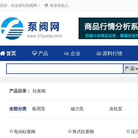
您好，欢迎来到泵阀网！
登录或加入


首页

产品

企业

原料行情
产品目录：
柱塞阀
全部分类
船用泵
磁力泵
齿轮泵
耐腐蚀泵
屏蔽泵
潜水泵
消防泵
污水泵
液下泵
电动柱塞阀
角式柱塞阀
法



杂质泵
轴流泵
前置泵