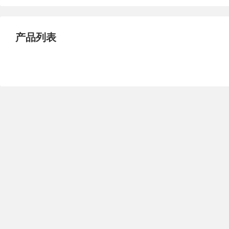
试压泵
疏水泵
涡流泵
直流泵
柴油机泵
保温泵
产品列表
压滤泵
阀门
材料
控制阀
疏水阀
调节阀
减压阀
单向阀
止回阀
节流阀
浆液阀
安全阀