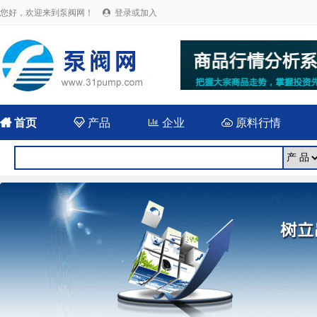
您好，欢迎来到泵阀网！
登录或加入


首页

产品

企业

原料行情